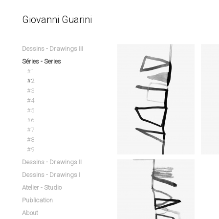
Giovanni Guarini
Dessins - Drawings III
Séries - Series
#1
#2
#3
#4
#5
#6
#7
#8
#9
Dessins - Drawings II
Dessins - Drawings I
Atelier - Studio
Publication
About