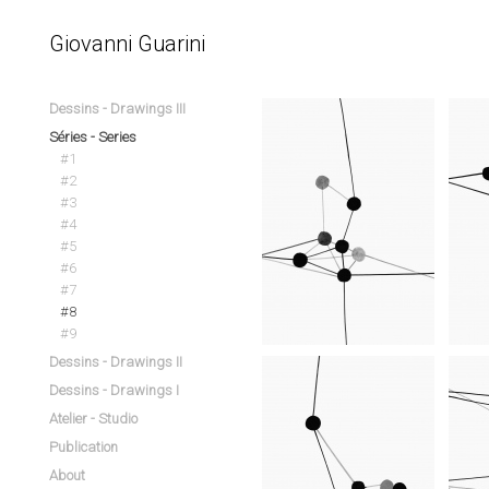
Giovanni Guarini
Dessins - Drawings III
Séries - Series
#1
#2
#3
#4
#5
#6
#7
#8
#9
Dessins - Drawings II
Dessins - Drawings I
Atelier - Studio
Publication
About